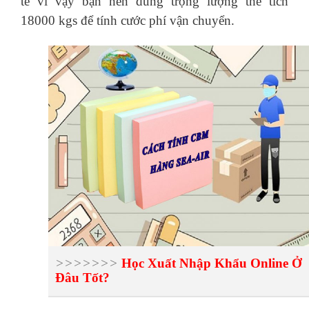
tế vì vậy bạn nên dùng trọng lượng thể tích
18000 kgs để tính cước phí vận chuyển.
>>>>>>>
Học Xuất Nhập Khẩu Online
Ở
Đâu Tốt?