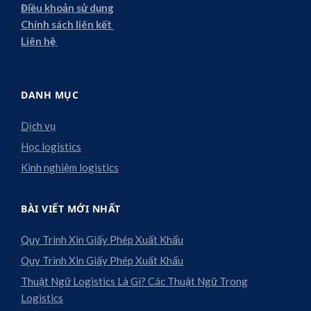
Điều khoản sử dụng
Chính sách liên kết
Liên hệ
DANH MỤC
Dịch vụ
Học logistics
Kinh nghiệm logistics
BÀI VIẾT MỚI NHẤT
Quy Trình Xin Giấy Phép Xuất Khẩu
Quy Trình Xin Giấy Phép Xuất Khẩu
Thuật Ngữ Logistics Là Gì? Các Thuật Ngữ Trong
Logistics