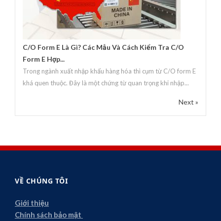
C/O Form E Là Gì? Các Mẫu Và Cách Kiểm Tra C/O
Form E Hợp...
Trong ngành xuất nhập khẩu hàng hóa thì cụm từ C/O form E
khá quen thuộc. Đây là một chứng từ quan trọng khi nhập...
Next »
VỀ CHÚNG TÔI
Giới thiệu
Chính sách bảo mật