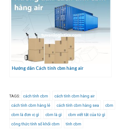
Hướng dẫn Cách tính cbm hàng air
TAGS:
cách tính cbm
cách tính cbm hàng air
cách tính cbm hàng lẻ
cách tính cbm hàng sea
cbm
cbm là đơn vị gì
cbm là gì
cbm viết tắt của từ gì
công thức tính số khối cbm
tính cbm