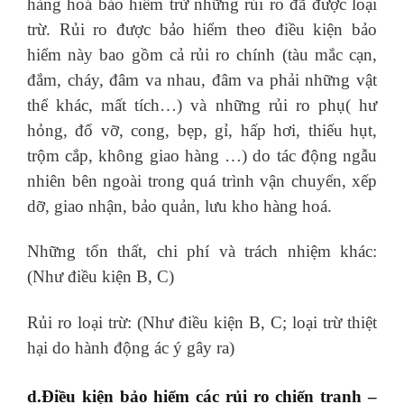
hàng hoá bảo hiểm trừ những rủi ro đã được loại
trừ. Rủi ro được bảo hiểm theo điều kiện bảo
hiểm này bao gồm cả rủi ro chính (tàu mắc cạn,
đắm, cháy, đâm va nhau, đâm va phải những vật
thể khác, mất tích…) và những rủi ro phụ( hư
hỏng, đổ vỡ, cong, bẹp, gỉ, hấp hơi, thiếu hụt,
trộm cắp, không giao hàng …) do tác động ngẫu
nhiên bên ngoài trong quá trình vận chuyển, xếp
dỡ, giao nhận, bảo quản, lưu kho hàng hoá.
Những tổn thất, chi phí và trách nhiệm khác:
(Như điều kiện B, C)
Rủi ro loại trừ: (Như điều kiện B, C; loại trừ thiệt
hại do hành động ác ý gây ra)
d.Điều kiện bảo hiểm các rủi ro chiến tranh –