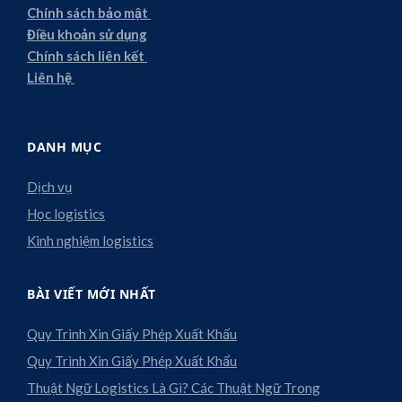
Chính sách bảo mật
Điều khoản sử dụng
Chính sách liên kết
Liên hệ
DANH MỤC
Dịch vụ
Học logistics
Kinh nghiệm logistics
BÀI VIẾT MỚI NHẤT
Quy Trình Xin Giấy Phép Xuất Khẩu
Quy Trình Xin Giấy Phép Xuất Khẩu
Thuật Ngữ Logistics Là Gì? Các Thuật Ngữ Trong