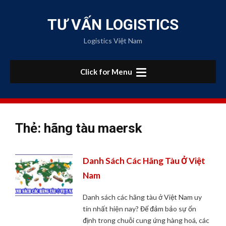
Skip
to
TƯ VẤN LOGISTICS
content
Logistics Việt Nam
Click for Menu
Thẻ:
hãng tàu maersk
Danh Sách Các Hãng Tàu Ở Việt
Nam
Danh sách các hãng tàu ở Việt Nam uy
tín nhất hiện nay? Để đảm bảo sự ổn
định trong chuỗi cung ứng hàng hoá, các