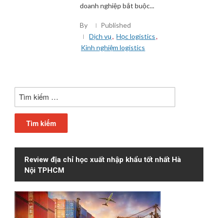
doanh nghiệp bắt buộc...
By
Published
Dịch vụ
,
Học logistics
,
Kinh nghiệm logistics
Tìm
kiếm
cho:
Review địa chỉ học xuất nhập khẩu tốt nhất Hà
Nội TPHCM