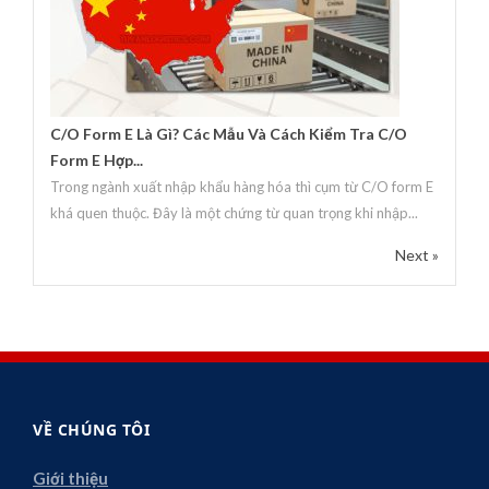
C/O Form E Là Gì? Các Mẫu Và Cách Kiểm Tra C/O
Form E Hợp...
Trong ngành xuất nhập khẩu hàng hóa thì cụm từ C/O form E
khá quen thuộc. Đây là một chứng từ quan trọng khi nhập...
Next »
VỀ CHÚNG TÔI
Giới thiệu