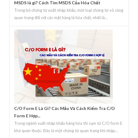
MSDS là gì? Cách Tìm MSDS Của Hóa Chất
Trong bộ chứng từ xuất nhập khẩu, một loại chứng từ vô cùng
quan trọng đối với các mặt hàng là hóa chất, nhất là...
C/O Form E Là Gì? Các Mẫu Và Cách Kiểm Tra C/O
Form E Hợp...
Trong ngành xuất nhập khẩu hàng hóa thì cụm từ C/O form E
khá quen thuộc. Đây là một chứng từ quan trọng khi nhập...