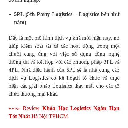
5PL (5th Party Logistics – Logistics bên thứ
năm)
Đây là một mô hình dịch vụ khá mới hiện nay, nó
giúp kiểm soát tất cả các hoạt động trong một
chuỗi cung ứng với việc sử dụng công nghệ
thông tin và kết hợp với các phương pháp 3PL và
4PL. Nhà điều hành của 5PL sẽ là nhà cung cấp
dịch vụ Logistics có kế hoạch tổ chức và thực
hiện các giải pháp Logistics thay mặt cho các tổ
chức thương mại khác.
»»»» Review
Khóa Học Logistics Ngắn Hạn
Tốt Nhất
Hà Nội TPHCM