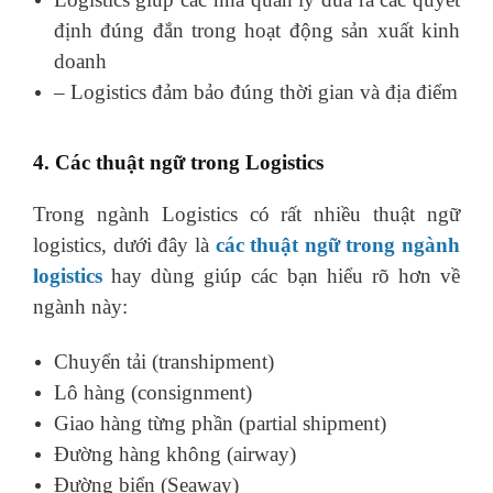
định đúng đắn trong hoạt động sản xuất kinh
doanh
– Logistics đảm bảo đúng thời gian và địa điểm
4. Các thuật ngữ trong Logistics
Trong ngành Logistics có rất nhiều thuật ngữ
logistics, dưới đây là
các thuật ngữ trong ngành
logistics
hay dùng giúp các bạn hiểu rõ hơn về
ngành này:
Chuyển tải (transhipment)
Lô hàng (consignment)
Giao hàng từng phần (partial shipment)
Đường hàng không (airway)
Đường biển (Seaway)