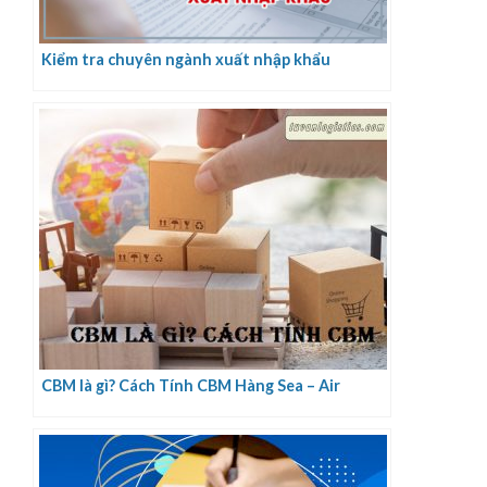
Kiểm tra chuyên ngành xuất nhập khẩu
CBM là gì? Cách Tính CBM Hàng Sea – Air