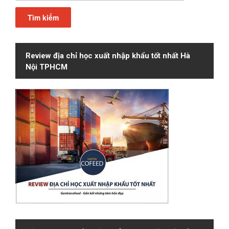
cho:
Review địa chỉ học xuất nhập khẩu tốt nhất Hà
Nội TPHCM