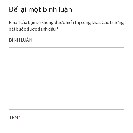
Để lại một bình luận
Email của bạn sẽ không được hiển thị công khai.
Các trường
bắt buộc được đánh dấu
*
BÌNH LUẬN
*
TÊN
*