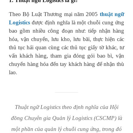
1. Thuật ngữ Logistics là gì?
Theo Bộ Luật Thương mại năm 2005
thuật ngữ
Logistics
được định nghĩa là một chuỗi cung ứng
bao gồm nhiều công đoạn như: tiếp nhận hàng
hóa, vận chuyển, lưu kho, lưu bãi, thực hiện các
thủ tục hải quan cùng các thủ tục giấy tờ khác, tư
vấn khách hàng, tham gia đóng gói bao bì, vận
chuyển hàng hóa đến tay khách hàng để nhận thù
lao.
Thuật ngữ Logistics theo định nghĩa của Hội
đồng Chuyên gia Quản lý Logistics (CSCMP) là
một phần của quản lý chuỗi cung ứng, trong đó