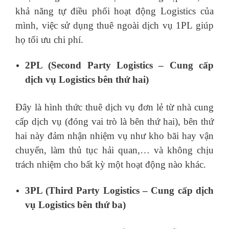
khả năng tự điều phối hoạt động Logistics của
mình, việc sử dụng thuê ngoài dịch vụ 1PL giúp
họ tối ưu chi phí.
2PL (Second Party Logistics – Cung cấp
dịch vụ Logistics bên thứ hai)
Đây là hình thức thuê dịch vụ đơn lẻ từ nhà cung
cấp dịch vụ (đóng vai trò là bên thứ hai), bên thứ
hai này đảm nhận nhiệm vụ như kho bãi hay vận
chuyển, làm thủ tục hải quan,… và không chịu
trách nhiệm cho bất kỳ một hoạt động nào khác.
3PL (Third Party Logistics – Cung cấp dịch
vụ Logistics bên thứ ba)