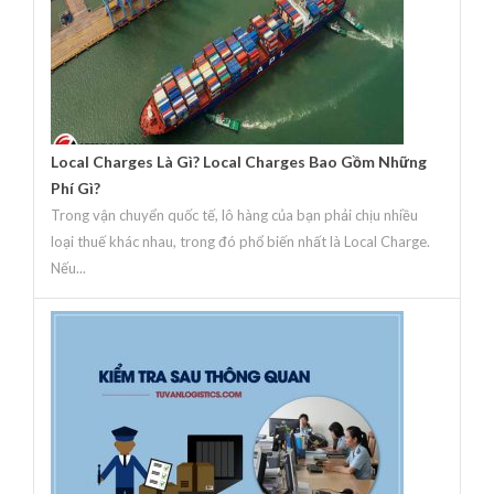
Local Charges Là Gì? Local Charges Bao Gồm Những
Phí Gì?
Trong vận chuyển quốc tế, lô hàng của bạn phải chịu nhiều
loại thuế khác nhau, trong đó phổ biến nhất là Local Charge.
Nếu...