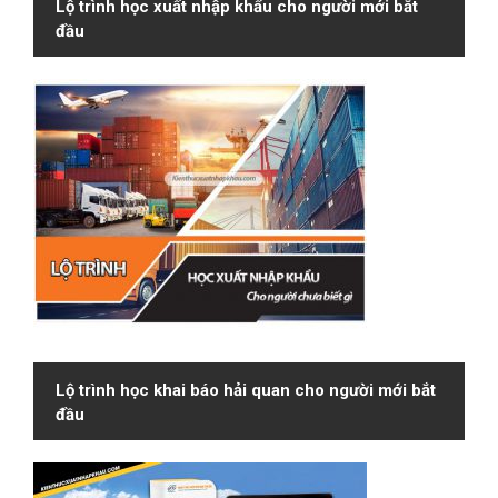
Lộ trình học xuất nhập khẩu cho người mới bắt
đầu
Lộ trình học khai báo hải quan cho người mới bắt
đầu