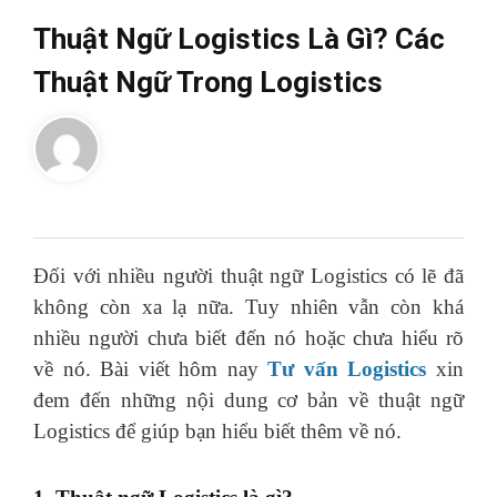
Thuật Ngữ Logistics Là Gì? Các
Thuật Ngữ Trong Logistics
Đối với nhiều người thuật ngữ Logistics có lẽ đã
không còn xa lạ nữa. Tuy nhiên vẫn còn khá
nhiều người chưa biết đến nó hoặc chưa hiểu rõ
về nó. Bài viết hôm nay
Tư vấn Logistics
xin
đem đến những nội dung cơ bản về thuật ngữ
Logistics để giúp bạn hiểu biết thêm về nó.